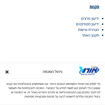
תקנות
ידיעון מרצים
ידיעון סטודנטים
הצהרת נגישות
תקנון האתר
ניהול הסכמה
דל טקסט
כדי לספק את חוויות המשתמש הטובות ביותר, אנו משתמשים בטכנולוגיות כמו קובצי
דל טקסט
Cookie כדי לאחסן ו/או לגשת למידע על המכשיר. הסכמה לטכנולוגיות אלו תאפשר
לנו לעבד נתונים כגון התנהגות גלישה או מזהים ייחודיים באתר זה. אי הסכמה או
© כל הזכויות שמורות למכללות אורט 2026
ים
ביטול הסכמה עלולים להשפיע לרעה על תכונות ופונקציות מסוימות.