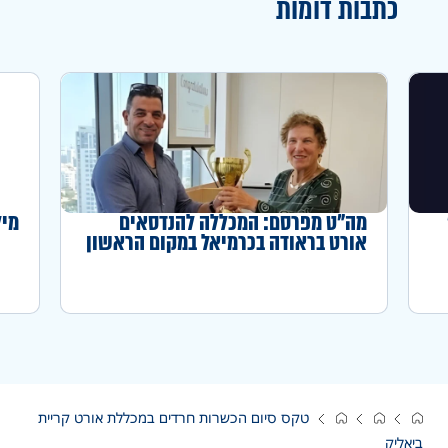
כתבות דומות
מה"ט מפרסם: המכללה להנדסאים
מיל
אורט בראודה בכרמיאל במקום הראשון
באחוז המדופלמים לשנה"ל תשפ"ה
טקס סיום הכשרות חרדים במכללת אורט קריית
ביאליק