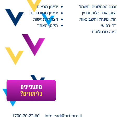
כנה טכנולוגיה וחשמל
ידיעון מרצים
צוב, אדריכלות ובניין
ידיעון סטודנטים
הול, מינהל וחשבונאות
הצהרת נגישות
ה-רפואי
תקנון האתר
ינה טכנולוגית
1700-70-22-60
infolead@ort.org.il