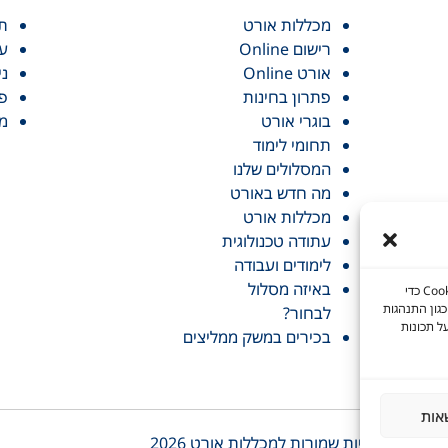
מכללות אורט
תו
רישום Online
עי
אורט Online
ני
פתרון בחינות
פר
בוגרי אורט
מכ
תחומי לימוד
המסלולים שלנו
מה חדש באורט
מכללות אורט
עתודה טכנולוגית
לימודים ועבודה
באיזה מסלול
כדי לספק את חוויות המשתמש הטובות ביותר, אנו משתמשים בטכנולוגיות כמו קובצי Cookie כדי
גון התנהגות
לבחור?
ל תכונות
בכירים במשק ממליצים
אות
© כל הזכויות שמורות למכללות אורט 2026