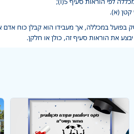
ה לפי הוראות סעיף 5(ו);
טן (א).
עסק בפועל במכללה, אך מעבידו הוא קבלן כוח אדם
בצע את הוראות סעיף זה, כולן או חלקן.