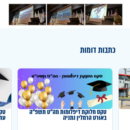
כתבות דומות
טקס חלוקת דיפלומות מה"ט תשפ"ה
טקס
באורט הרמלין נתניה
עתו