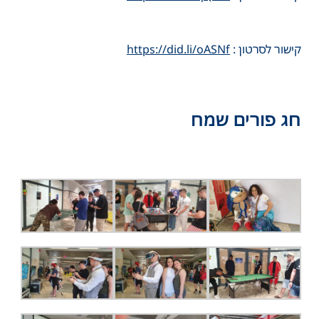
קישור לסרטון :
https://did.li/oASNf
חג פורים שמח