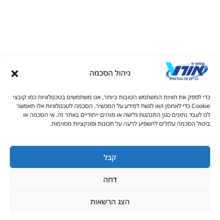
ניהול הסכמה
דל טקסט
כדי לספק את חוויות המשתמש הטובות ביותר, אנו משתמשים בטכנולוגיות כמו קובצי
דל טקסט
Cookie כדי לאחסן ו/או לגשת למידע על המכשיר. הסכמה לטכנולוגיות אלו תאפשר
© כל הזכויות שמורות למכללות אורט 2026
לנו לעבד נתונים כגון התנהגות גלישה או מזהים ייחודיים באתר זה. אי הסכמה או
ים
ביטול הסכמה עלולים להשפיע לרעה על תכונות ופונקציות מסוימות.
1700-50-16-16
rishum.hermelin@admin.ort.org.il
קבל
גדול
דחה
יאה
ורים בקו תחתון
הצג הרשאות
מתעניינים בלימודים
מציות