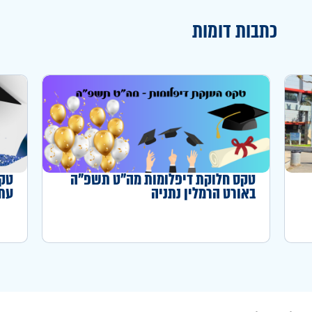
כתבות דומות
טקס חלוקת דיפלומות מה"ט תשפ"ה
טקס
באורט הרמלין נתניה
עתו