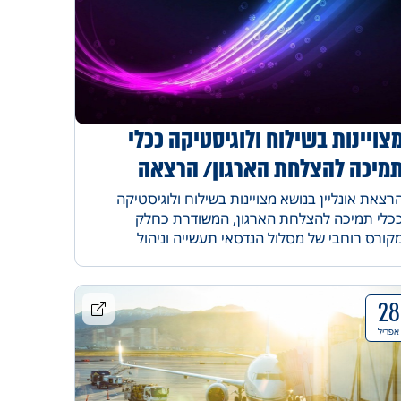
צויינות בשילוח ולוגיסטיקה ככלי
מיכה להצלחת הארגון/ הרצאה
סלול תעשייה וניהול
רצאת אונליין בנושא מצויינות בשילוח ולוגיסטיקה
כלי תמיכה להצלחת הארגון, המשודרת כחלק
קורס רוחבי של מסלול הנדסאי תעשייה וניהול
מתקיים במכללות אורט. מרצה: גידי פרידמן, מנהל
רשרת אספקה אלביט מערכות ימיות.
28
אפריל