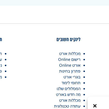
לינקים חשובים
תח
מכללות אורט
תו
רישום Online
עי
אורט Online
ני
פתרון בחינות
פר
בוגרי אורט
מכ
תחומי לימוד
המסלולים שלנו
מה חדש באורט
מכללות אורט
עתודה טכנולוגית