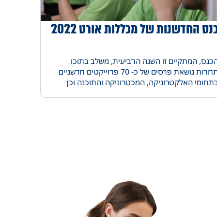
נס החדשנות של מכללות אורט 2022
כנס, המתקיים זו השנה הרביעית, משלב בתוכו
תחרות נושאת פרסים של כ- 70 פרוייקטים חדשניים
תחומי האלקטרוניקה, המכטרוניקה והתוכנה וכן
פרוייקטים רב תחומיים, כ-1000 סטודנטים אורחים
מכללות אורט השונות, מתחמי מציאות מדומה, חדרי
ריחה והרצאות בתחום החדשנות.
נס הוצגו פרוייקטים חדשניים ושימוש בטכנולוגיות
תקדמות לשמירת חיי אדם ולשיפור איכות החיים של
ולנו. בין הפרוייקטים הזוכים הוצגו טיסן סולארי
מסוגל לטוס שעות ארוכות, מערכת לחלוקת כדורים
חולים כרוניים, קסדת בטיחות השומרת על בטיחות
וכבי הקורקינטים, מערכות ניווט ולימוד מקוון
תקדמות ועוד.