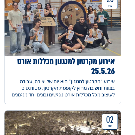
מאי
אירוע מקרטון למנגנון מכללות אורט
25.5.26
אירוע "מקרטון למנגנון" הוא יום של יצירה, עבודה
בצוות וחשיבה מחוץ לקופסת הקרטון. סטודנטים
לעיצוב מכל מכללות אורט נפגשים ובונים יחד מנגנונים
מורכבים מקרטון וחומרים פשוטים. זה המקום לראות
איך רעיון קטן הופך למשהו אמיתי ועובד— עם הרבה
יצירתיות, אנרגיה וכיף.
02
יוני