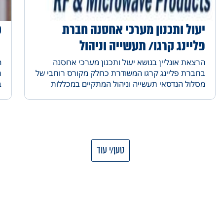
יעול ותכנון מערכי אחסנה חברת
כ
פליינג קרגו/ תעשייה וניהול
הרצאת אונליין בנושא יעול ותכנון מערכי אחסנה
ה
בחברת פליינג קרגו המשודרת כחלק מקורס רוחבי של
מסלול הנדסאי תעשייה וניהול המתקיים במכללות
ב
אורט
מ
ב
כ
מ
טען/י עוד
כ
ה
ל
ר
מ