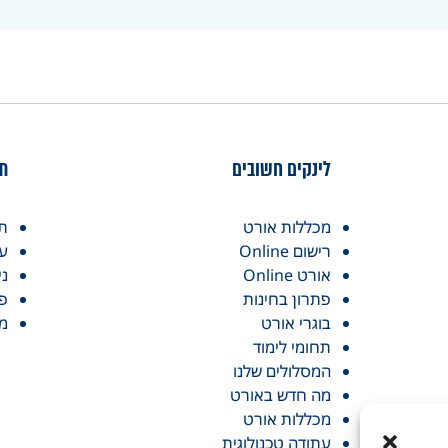
לינקים חשובים
תח
מכללות אורט
תו
רישום Online
עי
אורט Online
ני
פתרון בחינות
פר
בוגרי אורט
מכ
תחומי לימוד
המסלולים שלנו
מה חדש באורט
מכללות אורט
עתודה טכנולוגית