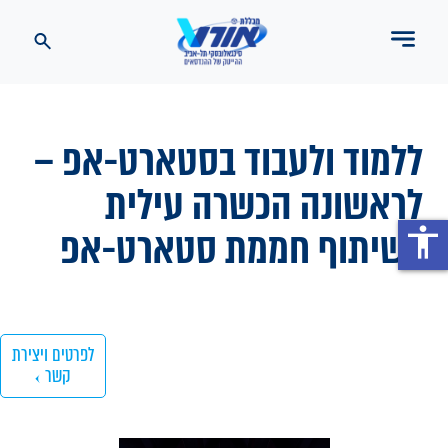
ללמוד ולעבוד בסטארט-אפ –
לראשונה הכשרה עילית
בשיתוף חממת סטארט-אפ
accessibility
לפרטים ויצירת
קשר