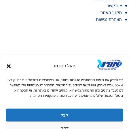
צור קשר
תקנון האתר
הצהרת נגישות
ניהול הסכמה
דל טקסט
כדי לספק את חוויות המשתמש הטובות ביותר, אנו משתמשים בטכנולוגיות כמו קובצי
דל טקסט
Cookie כדי לאחסן ו/או לגשת למידע על המכשיר. הסכמה לטכנולוגיות אלו תאפשר
© כל הזכויות שמורות למכללות אורט 2026
לנו לעבד נתונים כגון התנהגות גלישה או מזהים ייחודיים באתר זה. אי הסכמה או
ים
ביטול הסכמה עלולים להשפיע לרעה על תכונות ופונקציות מסוימות.
1-700-50-90-20
s_info@ort.org.il
קבל
גדול
דחה
יאה