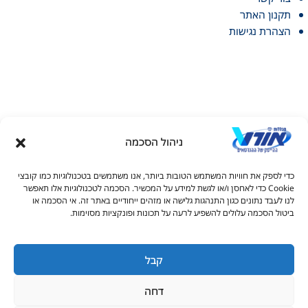
תקנון האתר
הצהרת נגישות
ניהול הסכמה
דל טקסט
כדי לספק את חוויות המשתמש הטובות ביותר, אנו משתמשים בטכנולוגיות כמו קובצי
דל טקסט
Cookie כדי לאחסן ו/או לגשת למידע על המכשיר. הסכמה לטכנולוגיות אלו תאפשר
© כל הזכויות שמורות למכללות אורט 2026
לנו לעבד נתונים כגון התנהגות גלישה או מזהים ייחודיים באתר זה. אי הסכמה או
ים
ביטול הסכמה עלולים להשפיע לרעה על תכונות ופונקציות מסוימות.
1-700-50-90-20
s_info@ort.org.il
קבל
גדול
דחה
יאה