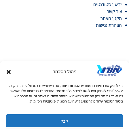
ידיעון סטודנטים
צור קשר
תקנון האתר
הצהרת נגישות
ניהול הסכמה
דל טקסט
כדי לספק את חוויות המשתמש הטובות ביותר, אנו משתמשים בטכנולוגיות כמו קובצי
דל טקסט
Cookie כדי לאחסן ו/או לגשת למידע על המכשיר. הסכמה לטכנולוגיות אלו תאפשר
© כל הזכויות שמורות למכללות אורט 2026
לנו לעבד נתונים כגון התנהגות גלישה או מזהים ייחודיים באתר זה. אי הסכמה או
ים
ביטול הסכמה עלולים להשפיע לרעה על תכונות ופונקציות מסוימות.
1-700-50-90-20
s_info@ort.org.il
קבל
גדול