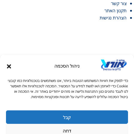
צור קשר
תקנון האתר
הצהרת נגישות
ניהול הסכמה
דל טקסט
כדי לספק את חוויות המשתמש הטובות ביותר, אנו משתמשים בטכנולוגיות כמו קובצי
דל טקסט
Cookie כדי לאחסן ו/או לגשת למידע על המכשיר. הסכמה לטכנולוגיות אלו תאפשר
© כל הזכויות שמורות למכללות אורט 2026
לנו לעבד נתונים כגון התנהגות גלישה או מזהים ייחודיים באתר זה. אי הסכמה או
ים
ביטול הסכמה עלולים להשפיע לרעה על תכונות ופונקציות מסוימות.
1-700-50-90-20
s_info@ort.org.il
קבל
גדול
דחה
יאה