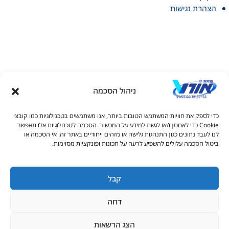
הצהרת נגישות
ניהול הסכמה
דל טקסט
כדי לספק את חוויות המשתמש הטובות ביותר, אנו משתמשים בטכנולוגיות כמו קובצי
דל טקסט
Cookie כדי לאחסן ו/או לגשת למידע על המכשיר. הסכמה לטכנולוגיות אלו תאפשר
© כל הזכויות שמורות למכללות אורט 2026
לנו לעבד נתונים כגון התנהגות גלישה או מזהים ייחודיים באתר זה. אי הסכמה או
ים
ביטול הסכמה עלולים להשפיע לרעה על תכונות ופונקציות מסוימות.
1-700-50-90-20
s_info@ort.org.il
קבל
גדול
דחה
יאה
ורים בקו תחתון
הצג הרשאות