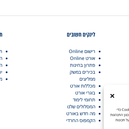
לינקים חשובים
תח
רישום Online
תכ
אורט Online
הק
פתרון בחינות
המ
בכירים במשק
יו
ממליצים
מי
מכללות אורט
בוגרי אורט
תחומי לימוד
המסלולים שלנו
כדי לספק את חוויות המשתמש הטובות ביותר, אנו משתמשים בטכנולוגיות כמו קובצי Cookie כדי
מה חדש באורט
גון התנהגות
הקמפוס החרדי
ל תכונות