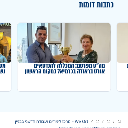
כתבות דומות
מה"ט מפרסם: המכללה להנדסאים
מסע
אורט בראודה בכרמיאל במקום הראשון
נשכ
באחוז המדופלמים לשנה"ל תשפ"ה
We Ort – מרכז לימודים ועבודה חדשני בבניין