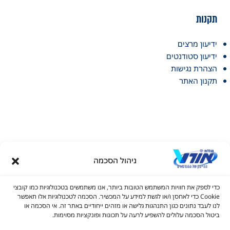
תקנות
ידיעון מרצים
ידיעון סטודנטים
הצהרת נגישות
תקנון האתר
ניהול הסכמה
דל טקסט
כדי לספק את חוויות המשתמש הטובות ביותר, אנו משתמשים בטכנולוגיות כמו קובצי
דל טקסט
Cookie כדי לאחסן ו/או לגשת למידע על המכשיר. הסכמה לטכנולוגיות אלו תאפשר
© כל הזכויות שמורות למכללות אורט 2026
לנו לעבד נתונים כגון התנהגות גלישה או מזהים ייחודיים באתר זה. אי הסכמה או
ים
ביטול הסכמה עלולים להשפיע לרעה על תכונות ופונקציות מסוימות.