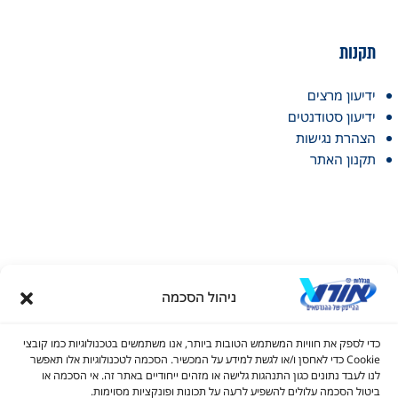
תקנות
ידיעון מרצים
ידיעון סטודנטים
הצהרת נגישות
תקנון האתר
ניהול הסכמה
דל טקסט
כדי לספק את חוויות המשתמש הטובות ביותר, אנו משתמשים בטכנולוגיות כמו קובצי
דל טקסט
Cookie כדי לאחסן ו/או לגשת למידע על המכשיר. הסכמה לטכנולוגיות אלו תאפשר
© כל הזכויות שמורות למכללות אורט 2026
לנו לעבד נתונים כגון התנהגות גלישה או מזהים ייחודיים באתר זה. אי הסכמה או
ים
ביטול הסכמה עלולים להשפיע לרעה על תכונות ופונקציות מסוימות.