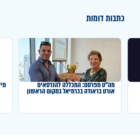
כתבות דומות
מה"ט מפרסם: המכללה להנדסאים
מיל
אורט בראודה בכרמיאל במקום הראשון
באחוז המדופלמים לשנה"ל תשפ"ה